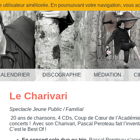
e utilisateur améliorée. En poursuivant votre navigation, vous ac
CALENDRIER
DISCOGRAPHIE
MÉDIATION
CI
Le Charivari
Spectacle Jeune Public / Familial
20 ans de chansons, 4 CDs, Coup de Cœur de l’Académie 
concerts ! Avec son Charivari, Pascal Peroteau fait l’invent
C’est le Best Of !
En concert solo duo ou trio,
Pascal Peroteau s’acco