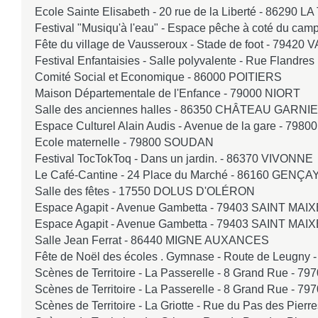
Ecole Sainte Elisabeth - 20 rue de la Liberté -
86290 LA
Festival "Musiqu'à l'eau" - Espace pêche à coté du cam
Fête du village de Vausseroux - Stade de foot -
79420 
Festival Enfantaisies - Salle polyvalente - Rue Flandre
Comité Social et Economique -
86000 POITIERS
Maison Départementale de l'Enfance -
79000 NIORT
Salle des anciennes halles -
86350 CHÂTEAU GARNI
Espace Culturel Alain Audis - Avenue de la gare -
7980
Ecole maternelle -
79800 SOUDAN
Festival TocTokToq - Dans un jardin. -
86370 VIVONNE
Le Café-Cantine - 24 Place du Marché -
86160 GENÇA
Salle des fêtes -
17550 DOLUS D'OLÉRON
Espace Agapit - Avenue Gambetta -
79403 SAINT MAI
Espace Agapit - Avenue Gambetta -
79403 SAINT MAI
Salle Jean Ferrat -
86440 MIGNE AUXANCES
Fête de Noël des écoles . Gymnase - Route de Leugny 
Scènes de Territoire - La Passerelle - 8 Grand Rue -
79
Scènes de Territoire - La Passerelle - 8 Grand Rue -
79
Scènes de Territoire - La Griotte - Rue du Pas des Pierre