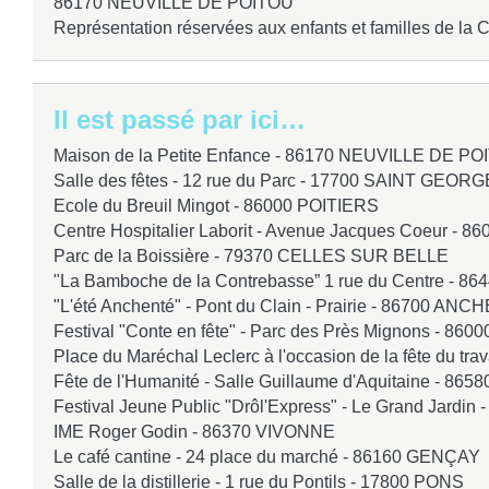
86170 NEUVILLE DE POITOU
Représentation réservées aux enfants et familles de l
Il est passé par ici…
Maison de la Petite Enfance -
86170 NEUVILLE DE PO
Salle des fêtes - 12 rue du Parc -
17700 SAINT GEORG
Ecole du Breuil Mingot -
86000 POITIERS
Centre Hospitalier Laborit - Avenue Jacques Coeur -
86
Parc de la Boissière -
79370 CELLES SUR BELLE
"La Bamboche de la Contrebasse” 1 rue du Centre -
86
"L'été Anchenté" - Pont du Clain - Prairie -
86700 ANCH
Festival "Conte en fête" - Parc des Près Mignons -
8600
Place du Maréchal Leclerc à l'occasion de la fête du trav
Fête de l'Humanité - Salle Guillaume d'Aquitaine -
8658
Festival Jeune Public "Drôl'Express" - Le Grand Jardin 
IME Roger Godin -
86370 VIVONNE
Le café cantine - 24 place du marché -
86160 GENÇAY
Salle de la distillerie - 1 rue du Pontils -
17800 PONS