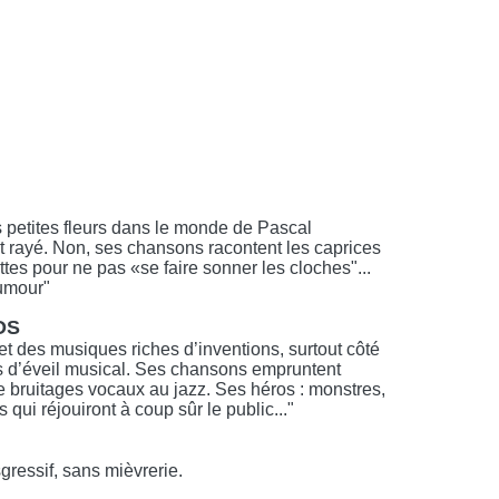
 petites fleurs dans le monde de Pascal
st rayé. Non, ses chansons racontent les caprices
cettes pour ne pas «se faire sonner les cloches"...
umour"
OS
et des musiques riches d’inventions, surtout côté
ns d’éveil musical. Ses chansons empruntent
e bruitages vocaux au jazz. Ses héros : monstres,
ui réjouiront à coup sûr le public..."
gressif, sans mièvrerie.