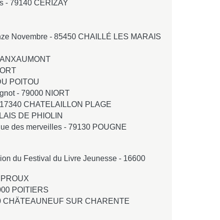
s -
79140 CERIZAY
nze Novembre -
85450 CHAILLÉ LES MARAIS
S-ANXAUMONT
IORT
DU POITOU
gnot -
79000 NIORT
17340 CHATELAILLON PLAGE
LAIS DE PHIOLIN
Rue des merveilles -
79130 POUGNE
ion du Festival du Livre Jeunesse -
16600
MPROUX
000 POITIERS
0 CHÄTEAUNEUF SUR CHARENTE