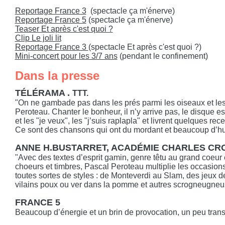
Reportage France 3
(spectacle ça m'énerve)
Reportage France 5
(spectacle ça m'énerve)
Teaser Et après c'est quoi ?
Clip Le joli lit
Reportage France 3
(spectacle Et après c'est quoi ?)
Mini-concert pour les 3/7 ans
(pendant le confinement)
Dans la presse
TÉLÉRAMA .
TTT.
"On ne gambade pas dans les prés parmi les oiseaux et les
Peroteau. Chanter le bonheur, il n’y arrive pas, le disque e
et les "je veux", les "j’suis raplapla" et livrent quelques re
Ce sont des chansons qui ont du mordant et beaucoup d’h
ANNE H.BUSTARRET, ACADÉMIE CHARLES CR
"Avec des textes d’esprit gamin, genre têtu au grand coeur 
choeurs et timbres, Pascal Peroteau multiplie les occasio
toutes sortes de styles : de Monteverdi au Slam, des jeux d
vilains poux ou ver dans la pomme et autres scrogneugneus q
FRANCE 5
Beaucoup d’énergie et un brin de provocation, un peu trans