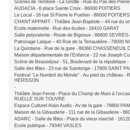
Scènes de Territoire - La Griotte - Rue du Pas des Pierre
AUDACIA - 6 place Sainte Croix -
86000 POITIERS
Le Local - 16 rue St Pierre le Puellier -
86000 POITIERS
CHANT'APPART - Théâtre Jean-Baptiste – 44 rue du o
Ecole maternelle - Rue des écoles -
16410 GARAT
Salle polyvalente - Route de Bignoux -
86800 SEVRE
Patronage Laïque – 40 Rue de la Terraudière -
79000 N
La Quintaine - Rue de la gare -
86360 CHASSENEUIL 
Maison départementale de l'Enfance - 22 rue Joseph Cu
Scène de Beauséjour - 51, Boulevard de la république -
Salle des fêtes - 23 rue de Saintonge -
17800 SAINT PA
Festival "Le Nombril du Monde" - Au pied du château - 
HÉRISSON
-
Théâtre Jean Ferrat - Place du Champ de Mars à l'occas
RUELLE SUR TOUVRE
Espace Culturel Alain Audis - Av de la gare -
79800 PA
Maison de la Gibauderie - 111 rue de la Gibauderie -
86
ADARC - Salle de fêtes - Place du vieux marché -
1612
Ecole publique -
79340 VASLES