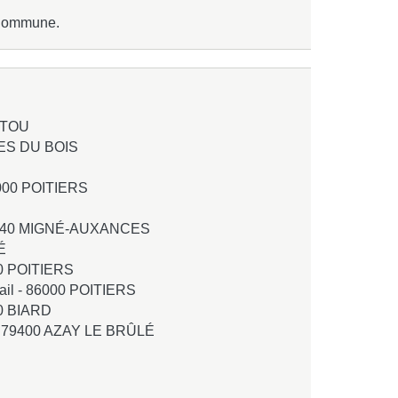
a Commune.
ITOU
ES DU BOIS
000 POITIERS
440 MIGNÉ-AUXANCES
É
0 POITIERS
ail -
86000 POITIERS
0 BIARD
-
79400 AZAY LE BRÛLÉ