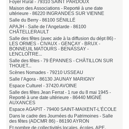
Foyer Rural -
79310 SAINT PARDOUX
Maison des Associations - Reporté à une date
ultérieure -
86220 INGRANDES SUR VIENNE
Salle du Berry -
86100 SÉNILLÉ
APAJH - Salle de l'Angelarde -
86100
CHÂTELLERAULT
Salle des fêtes (avec aide à la diffusion du dépt 86) -
LES ORMES - CIVAUX - GENÇAY - BRUX -
BONNEUIL MATOURS - BENASSAY -
LENCLOÎTRE...
Salle des fêtes -
79 ÉPANNES - CHÂTILLON SUR
THOUET...
Scènes Nomades -
79210 USSEAU
Salle l’Agora -
86130 JAUNAY MARIGNY
Espace Culturel -
37420 AVOINE
Salle des fêtes Jean Ferrat - 1 rue du 8 mai 1945 -
Reporté à une date ultérieure -
86440 MIGNÉ
AUXANCES
Espace AGAPIT -
79400 SAINT-MAIXENT-L'ÉCOLE
Dans le cadre des Journées du Patrimoines - Salle
des fêtes (ADCMR 86) -
86190 AYRON
Et nombre de collectivités locales, écoles, APE,