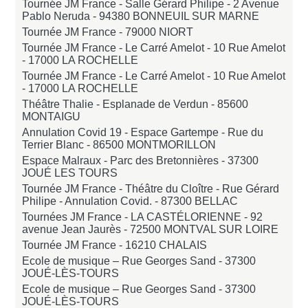
Tournée JM France - Salle Gérard Philipe - 2 Avenue
Pablo Neruda -
94380 BONNEUIL SUR MARNE
Tournée JM France -
79000 NIORT
Tournée JM France - Le Carré Amelot - 10 Rue Amelot
-
17000 LA ROCHELLE
Tournée JM France - Le Carré Amelot - 10 Rue Amelot
-
17000 LA ROCHELLE
Théâtre Thalie - Esplanade de Verdun -
85600
MONTAIGU
Annulation Covid 19 - Espace Gartempe - Rue du
Terrier Blanc -
86500 MONTMORILLON
Espace Malraux - Parc des Bretonnières -
37300
JOUÉ LES TOURS
Tournée JM France - Théâtre du Cloître - Rue Gérard
Philipe - Annulation Covid. -
87300 BELLAC
Tournées JM France - LA CASTÉLORIENNE - 92
avenue Jean Jaurès -
72500 MONTVAL SUR LOIRE
Tournée JM France -
16210 CHALAIS
Ecole de musique – Rue Georges Sand -
37300
JOUÉ-LÈS-TOURS
Ecole de musique – Rue Georges Sand -
37300
JOUÉ-LÈS-TOURS