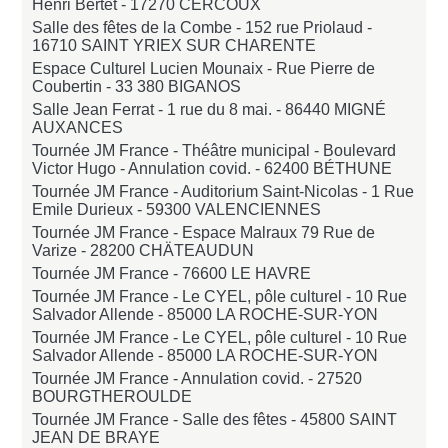
Henri Bertet -
17270 CERCOUX
Salle des fêtes de la Combe - 152 rue Priolaud -
16710 SAINT YRIEX SUR CHARENTE
Espace Culturel Lucien Mounaix - Rue Pierre de
Coubertin -
33 380 BIGANOS
Salle Jean Ferrat - 1 rue du 8 mai. -
86440 MIGNÉ
AUXANCES
Tournée JM France - Théâtre municipal - Boulevard
Victor Hugo - Annulation covid. -
62400 BÉTHUNE
Tournée JM France - Auditorium Saint-Nicolas - 1 Rue
Emile Durieux -
59300 VALENCIENNES
Tournée JM France - Espace Malraux 79 Rue de
Varize -
28200 CHÄTEAUDUN
Tournée JM France -
76600 LE HAVRE
Tournée JM France - Le CYEL, pôle culturel - 10 Rue
Salvador Allende -
85000 LA ROCHE-SUR-YON
Tournée JM France - Le CYEL, pôle culturel - 10 Rue
Salvador Allende -
85000 LA ROCHE-SUR-YON
Tournée JM France - Annulation covid. -
27520
BOURGTHEROULDE
Tournée JM France - Salle des fêtes -
45800 SAINT
JEAN DE BRAYE