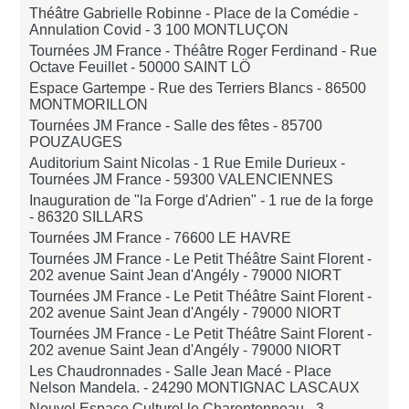
Théâtre Gabrielle Robinne - Place de la Comédie -
Annulation Covid -
3 100 MONTLUÇON
Tournées JM France - Théâtre Roger Ferdinand - Rue
Octave Feuillet -
50000 SAINT LÖ
Espace Gartempe - Rue des Terriers Blancs -
86500
MONTMORILLON
Tournées JM France - Salle des fêtes -
85700
POUZAUGES
Auditorium Saint Nicolas - 1 Rue Emile Durieux -
Tournées JM France -
59300 VALENCIENNES
Inauguration de "la Forge d'Adrien" - 1 rue de la forge
-
86320 SILLARS
Tournées JM France -
76600 LE HAVRE
Tournées JM France - Le Petit Théâtre Saint Florent -
202 avenue Saint Jean d'Angély -
79000 NIORT
Tournées JM France - Le Petit Théâtre Saint Florent -
202 avenue Saint Jean d'Angély -
79000 NIORT
Tournées JM France - Le Petit Théâtre Saint Florent -
202 avenue Saint Jean d'Angély -
79000 NIORT
Les Chaudronnades - Salle Jean Macé - Place
Nelson Mandela. -
24290 MONTIGNAC LASCAUX
Nouvel Espace Culturel le Charentonneau - 3