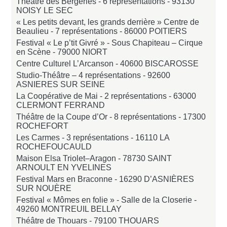
Théâtre des Bergeries - 6 représentations -
93130
NOISY LE SEC
« Les petits devant, les grands derrière » Centre de
Beaulieu - 7 représentations -
86000 POITIERS
Festival « Le p’tit Givré » - Sous Chapiteau – Cirque
en Scène -
79000 NIORT
Centre Culturel L’Arcanson -
40600 BISCAROSSE
Studio-Théâtre – 4 représentations -
92600
ASNIERES SUR SEINE
La Coopérative de Mai - 2 représentations -
63000
CLERMONT FERRAND
Théâtre de la Coupe d’Or - 8 représentations -
17300
ROCHEFORT
Les Carmes - 3 représentations -
16110 LA
ROCHEFOUCAULD
Maison Elsa Triolet–Aragon -
78730 SAINT
ARNOULT EN YVELINES
Festival Mars en Braconne -
16290 D’ASNIÈRES
SUR NOUÈRE
Festival « Mômes en folie » - Salle de la Closerie -
49260 MONTREUIL BELLAY
Théâtre de Thouars -
79100 THOUARS