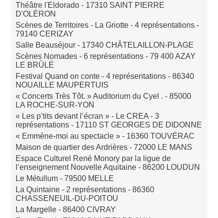
Théâtre l'Eldorado -
17310 SAINT PIERRE
D'OLÉRON
Scènes de Territoires - La Griotte - 4 représentations -
79140 CERIZAY
Salle Beauséjour -
17340 CHÂTELAILLON-PLAGE
Scènes Nomades - 6 représentations -
79 400 AZAY
LE BRÛLÉ
Festival Quand on conte - 4 représentations -
86340
NOUAILLE MAUPERTUIS
« Concerts Très Tôt. » Auditorium du Cyel . -
85000
LA ROCHE-SUR-YON
« Les p’tits devant l’écran » - Le CREA - 3
représentations -
17110 ST GEORGES DE DIDONNE
« Emmène-moi au spectacle » -
16360 TOUVÉRAC
Maison de quartier des Ardrières -
72000 LE MANS
Espace Culturel René Monory par la ligue de
l’enseignement Nouvelle Aquitaine -
86200 LOUDUN
Le Métullum -
79500 MELLE
La Quintaine - 2 représentations -
86360
CHASSENEUIL-DU-POITOU
La Margelle -
86400 CIVRAY