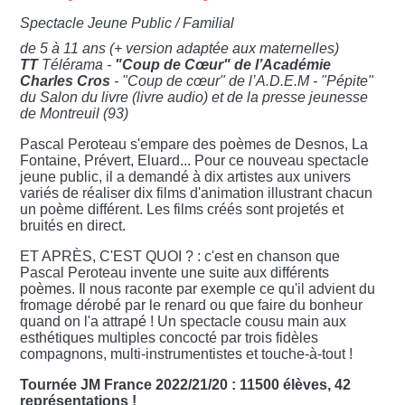
Spectacle Jeune Public / Familial
de 5 à 11 ans (+ version adaptée aux maternelles)
TT
Télérama -
"Coup de Cœur" de l’Académie
Charles Cros
- "Coup de cœur" de l’A.D.E.M - "Pépite"
du Salon du livre (livre audio) et de la presse jeunesse
de Montreuil (93)
Pascal Peroteau s'empare des poèmes de Desnos, La
Fontaine, Prévert, Eluard... Pour ce nouveau spectacle
jeune public, il a demandé à dix artistes aux univers
variés de réaliser dix films d'animation illustrant chacun
un poème différent. Les films créés sont projetés et
bruités en direct.
ET APRÈS, C'EST QUOI ? : c'est en chanson que
Pascal Peroteau invente une suite aux différents
poèmes. Il nous raconte par exemple ce qu'il advient du
fromage dérobé par le renard ou que faire du bonheur
quand on l'a attrapé ! Un spectacle cousu main aux
esthétiques multiples concocté par trois fidèles
compagnons, multi-instrumentistes et touche-à-tout !
Tournée JM France 2022/21/20 : 11500 élèves, 42
représentations !