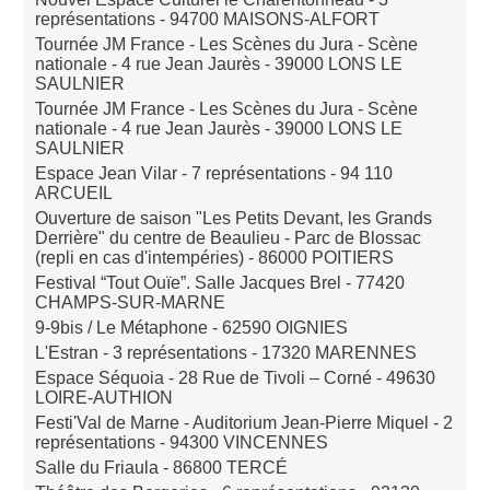
représentations -
94700 MAISONS-ALFORT
Tournée JM France - Les Scènes du Jura - Scène
nationale - 4 rue Jean Jaurès -
39000 LONS LE
SAULNIER
Tournée JM France - Les Scènes du Jura - Scène
nationale - 4 rue Jean Jaurès -
39000 LONS LE
SAULNIER
Espace Jean Vilar - 7 représentations -
94 110
ARCUEIL
Ouverture de saison "Les Petits Devant, les Grands
Derrière" du centre de Beaulieu - Parc de Blossac
(repli en cas d'intempéries) -
86000 POITIERS
Festival “Tout Ouïe”. Salle Jacques Brel -
77420
CHAMPS-SUR-MARNE
9-9bis / Le Métaphone -
62590 OIGNIES
L'Estran - 3 représentations -
17320 MARENNES
Espace Séquoia - 28 Rue de Tivoli – Corné -
49630
LOIRE-AUTHION
Festi'Val de Marne - Auditorium Jean-Pierre Miquel - 2
représentations -
94300 VINCENNES
Salle du Friaula -
86800 TERCÉ